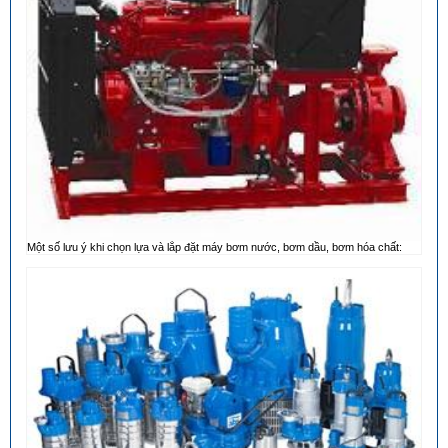
Một số lưu ý khi chọn lựa và lắp đặt máy bơm nước, bơm dầu, bơm hóa chất: