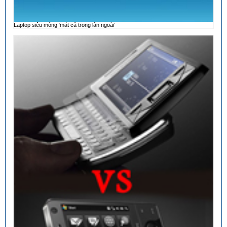
Laptop siêu mỏng ‘mát cả trong lẫn ngoài’