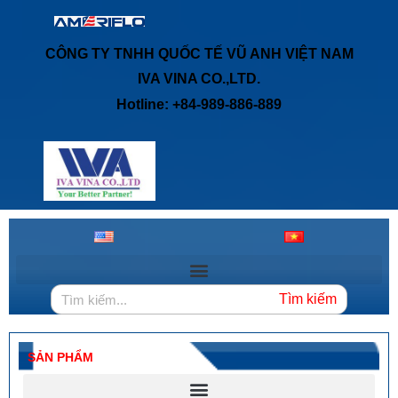
CÔNG TY TNHH QUỐC TẾ VŨ ANH VIỆT NAM
IVA VINA CO.,LTD.
Hotline: +84-989-886-889
Tìm kiếm
SẢN PHẨM