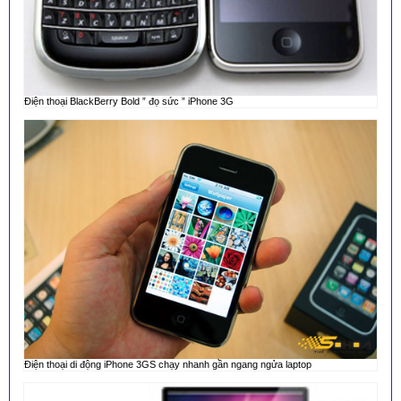
Điện thoại BlackBerry Bold ” đọ sức ” iPhone 3G
Điện thoại di động iPhone 3GS chạy nhanh gần ngang ngửa laptop