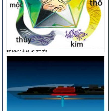
Thế nào là ‘Số đẹp’, ‘số’ may mắn