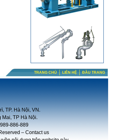
TRANG CHỦ
LIÊN HỆ
ĐẦU TRANG
ì, TP. Hà Nội, VN.
 Mai, TP Hà Nội.
-989-886-889
 Reserved –
Contact us
yền nội dung trên website này.