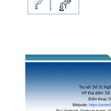
Trụ sở: Số 31 Ngõ
VP Đại diện: Số
Điện thoại:
Website:
https://amer
*Iva Vietnam, Vietnam pump, V