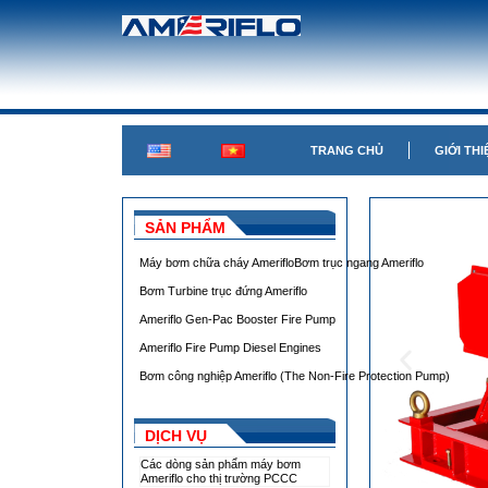
TRANG CHỦ
GIỚI THI
SẢN PHẨM
Máy bơm chữa cháy Ameriflo
Bơm trục ngang Ameriflo
Bơm Turbine trục đứng Ameriflo
Ameriflo Gen-Pac Booster Fire Pump
Ameriflo Fire Pump Diesel Engines
Bơm công nghiệp Ameriflo (The Non-Fire Protection Pump)
DỊCH VỤ
Các dòng sản phẩm máy bơm
Ameriflo cho thị trường PCCC