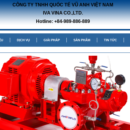
CÔNG TY TNHH QUỐC TẾ VŨ ANH VIỆT NAM
IVA VINA CO.,LTD.
Hotline: +84-989-886-889
ỆU
DỊCH VỤ
GIẢI PHÁP
SẢN PHẨM
TIN TỨC