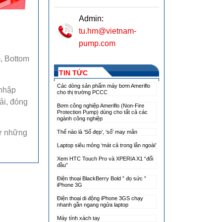
Admin:
tu.hm@vietnam-
pump.com
m, Bottom
TIN TỨC
Các dòng sản phẩm máy bơm Ameriflo
 nhập
cho thị trường PCCC
ải, đóng
Bơm công nghiệp Ameriflo (Non-Fire
Protection Pump) dùng cho tất cả các
ngành công nghiệp
từ những
Thế nào là ‘Số đẹp’, ‘số’ may mắn
Laptop siêu mỏng ‘mát cả trong lẫn ngoài’
Xem HTC Touch Pro và XPERIA X1 “đối
đầu”
Điện thoại BlackBerry Bold ” đọ sức ”
iPhone 3G
Điện thoại di động iPhone 3GS chạy
nhanh gần ngang ngửa laptop
Máy tính xách tay