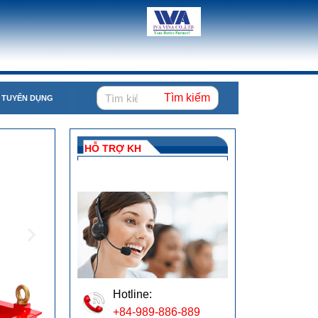
Tìm kiếm
TUYỂN DỤNG
HỖ TRỢ KH
Hotline:
+84-989-886-889