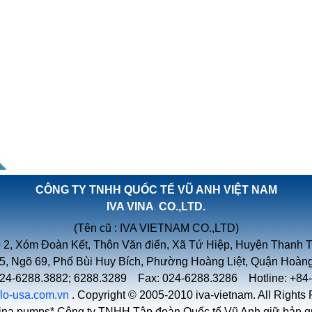
CÔNG TY TNHH QUỐC TẾ VŨ ANH VIỆT NAM
IVA VINA CO.,LTD.
(Tên cũ : IVA VIETNAM CO.,LTD)
 2, Xóm Đoàn Kết, Thôn Văn điển, Xã Tứ Hiệp, Huyện Thanh Tr
 5, Ngõ 69, Phố Bùi Huy Bích, Phường Hoàng Liệt, Quận Hoàng
 024-6288.3882; 6288.3289 Fax: 024-6288.3286 Hotline: +84
iflo-usa.com.vn
. Copyright © 2005-2010 iva-vietnam. All Rights
ina pumps* Công ty TNHH Tập đoàn Quốc tế Vũ Anh giữ bản qu