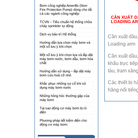
Bơm công nghiệp Ameriflo (Non-
Fire Protection Pump) dùng cho tất
cả các ngành công nghiệp
CẦN XUẤT D
LOADING A
TCVN – Tiêu chuẩn hệ thống chữa
cháy sprinkler tự động
Dịch vụ bảo trì Hệ thống
Cần xuất dầu,
Hướng dẫn lựa chọn máy bơm và
Loading arm
một số lưu ý khi chọn
Một số lưu ý khi chọn lựa và lắp đặt
Cần xuất dầu,
máy bơm nước, bơm dầu, bơm hóa
khẩu trực tiế
chất:
tàu, trạm xăn
Hướng dẫn sử dụng – lắp đặt máy
bơm cứu hoả cỡ nhỏ
Các thiết bị 
Khắc phục những sự cố khi sử
dụng máy bơm nước
hãng nổi tiếng
Những hỏng hóc thường gặp của
máy bơm
Tại sao động cơ máy bơm bị rò
điện
Phương pháp tiết kiệm điện cho
động cơ máy bơm: