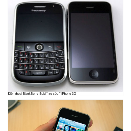
Điện thoại BlackBerry Bold ” đọ sức ” iPhone 3G