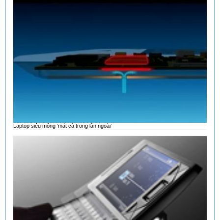
Laptop siêu mỏng ‘mát cả trong lẫn ngoài’