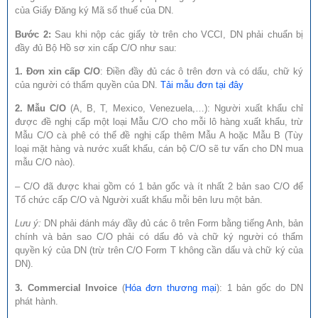
của Giấy Đăng ký Mã số thuế của DN.
Bước 2:
Sau khi nộp các giấy tờ trên cho VCCI, DN phải chuẩn bị
đầy đủ Bộ Hồ sơ xin cấp C/O như sau:
1. Đơn xin cấp C/O
: Điền đầy đủ các ô trên đơn và có dấu, chữ ký
của người có thẩm quyền của DN.
Tải mẫu đơn tại đây
2. Mẫu C/O
(A, B, T, Mexico, Venezuela,…): Người xuất khẩu chỉ
được đề nghị cấp một loại Mẫu C/O cho mỗi lô hàng xuất khẩu, trừ
Mẫu C/O cà phê có thể đề nghị cấp thêm Mẫu A hoặc Mẫu B (Tùy
loại mặt hàng và nước xuất khẩu, cán bộ C/O sẽ tư vấn cho DN mua
mẫu C/O nào).
– C/O đã được khai gồm có 1 bản gốc và ít nhất 2 bản sao C/O để
Tổ chức cấp C/O và Người xuất khẩu mỗi bên lưu một bản.
Lưu ý:
DN phải đánh máy đầy đủ các ô trên Form bằng tiếng Anh, bản
chính và bản sao C/O phải có dấu đỏ và chữ ký người có thẩm
quyền ký của DN (trừ trên C/O Form T không cần dấu và chữ ký của
DN).
3. Commercial Invoice
(
Hóa đơn thương mại
): 1 bản gốc do DN
phát hành.