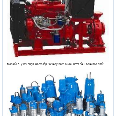
Một số lưu ý khi chọn lựa và lắp đặt máy bơm nước, bơm dầu, bơm hóa chất: