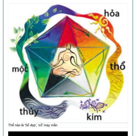
Thế nào là ‘Số đẹp’, ‘số’ may mắn