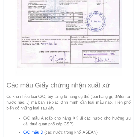
Các mẫu Giấy chứng nhận xuất xứ
Có khá nhiều loại C/O, tùy từng lô hàng cụ thể (loại hàng gì, đi/đến từ
nước nào…) mà bạn sẽ xác định mình cần loại mẫu nào. Hiện phổ
biến có những loại sau đây:
C/O mẫu A (cấp cho hàng XK đi các nước cho hưởng ưu
đãi thuế quan phổ cập GSP)
C/O mẫu D
(các nước trong khối ASEAN)