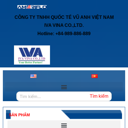
CÔNG TY TNHH QUỐC TẾ VŨ ANH VIỆT NAM
IVA VINA CO.,LTD.
Hotline: +84-989-886-889
Tìm kiếm
SẢN PHẨM