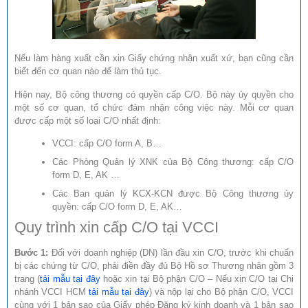
Nếu làm hàng xuất cần xin Giấy chứng nhận xuất xứ, bạn cũng cần
biết đến cơ quan nào để làm thủ tục.
Hiện nay, Bộ công thương có quyền cấp C/O. Bộ này ủy quyền cho
một số cơ quan, tổ chức đảm nhận công việc này. Mỗi cơ quan
được cấp một số loại C/O nhất định:
VCCI: cấp C/O form A, B…
Các Phòng Quản lý XNK của Bộ Công thương: cấp C/O
form D, E, AK …
Các Ban quản lý KCX-KCN được Bộ Công thương ủy
quyền: cấp C/O form D, E, AK…
Quy trình xin cấp C/O tại VCCI
Bước 1:
Đối với doanh nghiệp (DN) lần đầu xin C/O, trước khi chuẩn
bị các chứng từ C/O, phải điền đầy đủ Bộ Hồ sơ Thương nhân gồm 3
trang (
tải mẫu tại đây
hoặc xin tại Bộ phận C/O – Nếu xin C/O tại Chi
nhánh VCCI HCM
tải mẫu tại đây
) và nộp lại cho Bộ phận C/O, VCCI
cùng với 1 bản sao của Giấy phép Đăng ký kinh doanh và 1 bản sao