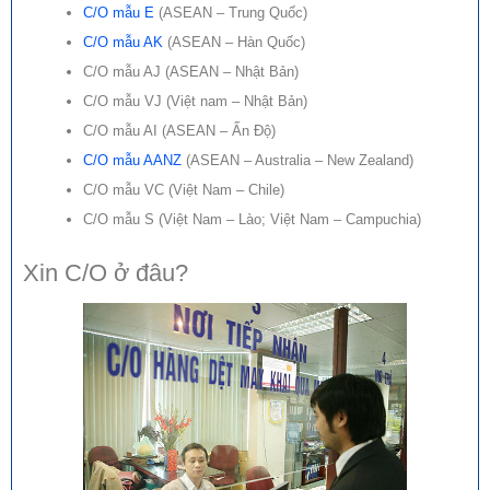
C/O mẫu E
(ASEAN – Trung Quốc)
C/O mẫu AK
(ASEAN – Hàn Quốc)
C/O mẫu AJ (ASEAN – Nhật Bản)
C/O mẫu VJ (Việt nam – Nhật Bản)
C/O mẫu AI (ASEAN – Ấn Độ)
C/O mẫu AANZ
(ASEAN – Australia – New Zealand)
C/O mẫu VC (Việt Nam – Chile)
C/O mẫu S (Việt Nam – Lào; Việt Nam – Campuchia)
Xin C/O ở đâu?