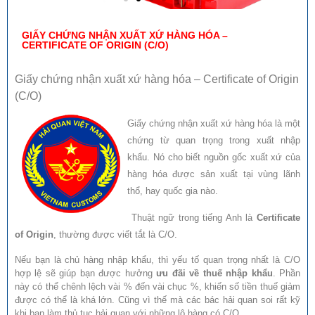
GIẤY CHỨNG NHẬN XUẤT XỨ HÀNG HÓA –
CERTIFICATE OF ORIGIN (C/O)
Giấy chứng nhận xuất xứ hàng hóa – Certificate of Origin
(C/O)
Giấy chứng nhận xuất xứ hàng hóa là một
chứng từ quan trọng trong xuất nhập
khẩu. Nó cho biết nguồn gốc xuất xứ của
hàng hóa được sản xuất tại vùng lãnh
thổ, hay quốc gia nào.
Thuật ngữ trong tiếng Anh là
Certificate
of Origin
, thường được viết tắt là C/O.
Nếu bạn là chủ hàng nhập khẩu, thì yếu tố quan trọng nhất là C/O
hợp lệ sẽ giúp bạn được hưởng
ưu đãi về thuế nhập khẩu
. Phần
này có thể chênh lệch vài % đến vài chục %, khiến số tiền thuế giảm
được có thể là khá lớn. Cũng vì thế mà các bác hải quan soi rất kỹ
khi bạn làm thủ tục hải quan với những lô hàng có C/O.