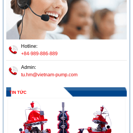
Hotline:
+84-989-886-889
Admin:
tu.hm@vietnam-pump.com
TIN TỨC