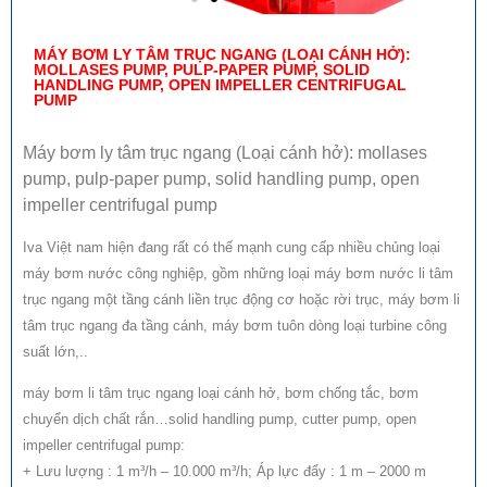
MÁY BƠM LY TÂM TRỤC NGANG (LOẠI CÁNH HỞ):
MOLLASES PUMP, PULP-PAPER PUMP, SOLID
HANDLING PUMP, OPEN IMPELLER CENTRIFUGAL
PUMP
Máy bơm ly tâm trục ngang (Loại cánh hở): mollases
pump, pulp-paper pump, solid handling pump, open
impeller centrifugal pump
Iva Việt nam hiện đang rất có thế mạnh cung cấp nhiều chủng loại
máy bơm nước công nghiệp, gồm những loại máy bơm nước li tâm
trục ngang một tầng cánh liền trục động cơ hoặc rời trục, máy bơm li
tâm trục ngang đa tầng cánh, máy bơm tuôn dòng loại turbine công
suất lớn,..
máy bơm li tâm trục ngang loại cánh hở, bơm chống tắc, bơm
chuyển dịch chất rắn…solid handling pump, cutter pump, open
impeller centrifugal pump:
+ Lưu lượng : 1 m³/h – 10.000 m³/h; Áp lực đẩy : 1 m – 2000 m