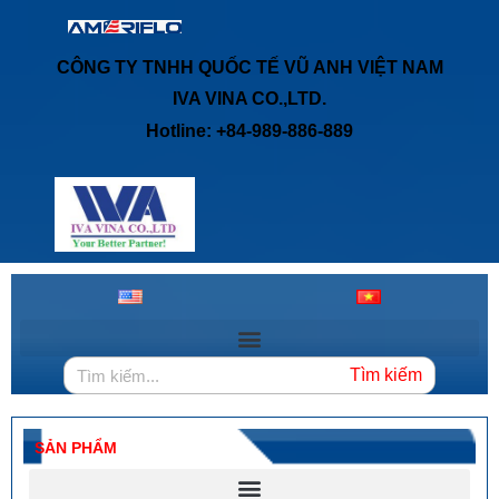
CÔNG TY TNHH QUỐC TẾ VŨ ANH VIỆT NAM
IVA VINA CO.,LTD.
Hotline: +84-989-886-889
Tìm kiếm
SẢN PHẨM