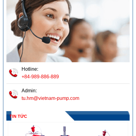
Hotline:
+84-989-886-889
Admin:
tu.hm@vietnam-pump.com
TIN TỨC