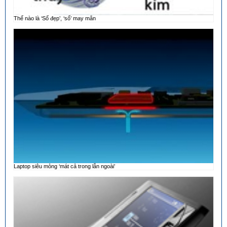
Thế nào là ‘Số đẹp’, ‘số’ may mắn
Laptop siêu mỏng ‘mát cả trong lẫn ngoài’