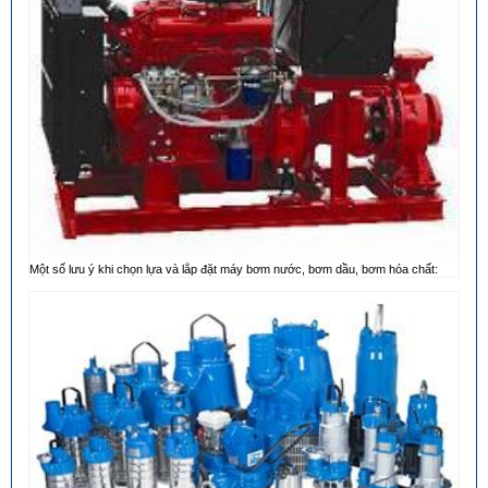
Một số lưu ý khi chọn lựa và lắp đặt máy bơm nước, bơm dầu, bơm hóa chất: