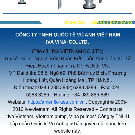
TRANG CHỦ
LIÊN HỆ
ĐẦU TRANG
CÔNG TY TNHH QUỐC TẾ VŨ ANH VIỆT NAM
IVA VINA CO.,LTD.
(Tên cũ : IVA VIETNAM CO.,LTD)
Trụ sở: Số 31 Ngõ 2, Xóm Đoàn Kết, Thôn Văn điển, Xã Tứ
Hiệp, Huyện Thanh Trì, TP. Hà Nội, VN.
VP Đại diện: Số 5, Ngõ 69, Phố Bùi Huy Bích, Phường
Hoàng Liệt, Quận Hoàng Mai, TP Hà Nội.
Điện thoại: 024-6288.3882; 6288.3289 Fax: 024-
6288.3286 Hotline: +84-989-886-889
Website:
https://ameriflo-usa.com.vn
. Copyright © 2005-
2010 iva-vietnam. All Rights Reserved –
Contact us
*Iva Vietnam, Vietnam pump, Vina pumps* Công ty TNHH
Tập đoàn Quốc tế Vũ Anh giữ bản quyền nội dung trên
website này.