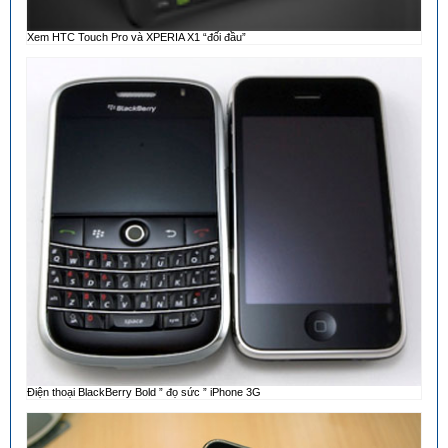
Xem HTC Touch Pro và XPERIA X1 “đối đầu”
Điện thoại BlackBerry Bold ” đọ sức ” iPhone 3G