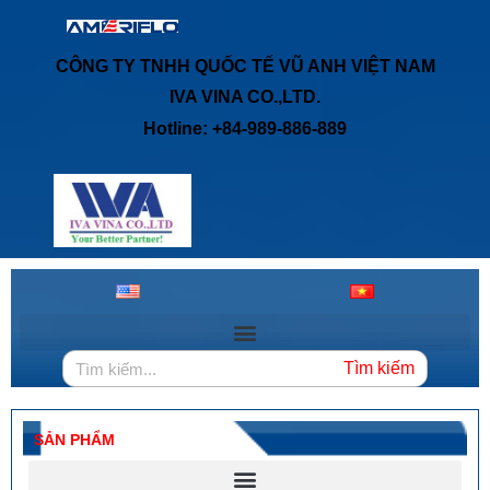
CÔNG TY TNHH QUỐC TẾ VŨ ANH VIỆT NAM
IVA VINA CO.,LTD.
Hotline: +84-989-886-889
Tìm kiếm
SẢN PHẨM