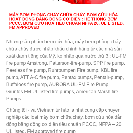
MÁY BƠM PHÒNG CHÁY CHỮA CHÁY, BƠM CỨU HỎA
HOẠT ĐỘNG BẰNG ĐỘNG CƠ ĐIỆN : HỆ THỐNG BƠM
PCCC, BƠM CỨU HỎA TIÊU CHUẨN NFPA 20, UL LISTED,
FM APPROVED
Những sản phẩm bơm cứu hỏa, máy bơm phòng cháy
chữa cháy được nhập khẩu chính hãng từ các nhà sản
xuất danh tiếng của Mỹ, ko nhập qua nước thứ 3 : UL-FM
fire pump Amstrong, Patterson-fire-pump, SPP fire pump,
Peerless fire pump, Ruhrpumpen Fire pump, KBL fire
pump, ATT A-C fire pump, Pentax pumps, Pentair-pump,
Buffaloes fire pump, AURORA UL-FM Fire Pump,
Grunfos FM-UL listed fire pumps, American Marsh fire
Pumps, ..
Chúng tôi -Iva Vietnam tự hào là nhà cung cấp chuyên
nghiệp các loại máy bơm chữa cháy, bơm cứu hỏa dẫn
động bằng động cơ điện tiêu chuẩn PCCC, NFPA – 20,
UL listed, FM approved fire pump