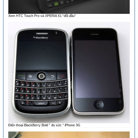
Xem HTC Touch Pro và XPERIA X1 “đối đầu”
Điện thoại BlackBerry Bold ” đọ sức ” iPhone 3G