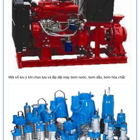
Một số lưu ý khi chọn lựa và lắp đặt máy bơm nước, bơm dầu, bơm hóa chất: