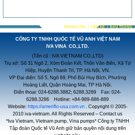
TRANG CHỦ
LIÊN HỆ
ĐẦU TRANG
CÔNG TY TNHH QUỐC TẾ VŨ ANH VIỆT NAM
IVA VINA CO.,LTD.
(Tên cũ : IVA VIETNAM CO.,LTD)
Trụ sở: Số 31 Ngõ 2, Xóm Đoàn Kết, Thôn Văn điển, Xã Tứ
Hiệp, Huyện Thanh Trì, TP. Hà Nội, VN.
VP Đại diện: Số 5, Ngõ 69, Phố Bùi Huy Bích, Phường
Hoàng Liệt, Quận Hoàng Mai, TP Hà Nội.
Điện thoại: 024-6288.3882; 6288.3289 Fax: 024-
6288.3286 Hotline: +84-989-886-889
Website:
https://ameriflo-usa.com.vn
. Copyright © 2005-
2010 iva-vietnam. All Rights Reserved –
Contact us
*Iva Vietnam, Vietnam pump, Vina pumps* Công ty TNHH
Tập đoàn Quốc tế Vũ Anh giữ bản quyền nội dung trên