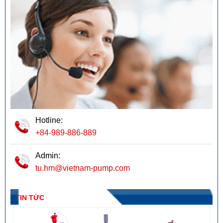
Hotline:
+84-989-886-889
Admin:
tu.hm@vietnam-pump.com
TIN TỨC