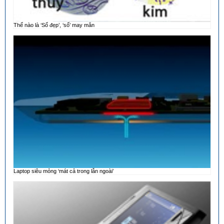
Thế nào là ‘Số đẹp’, ‘số’ may mắn
Laptop siêu mỏng ‘mát cả trong lẫn ngoài’