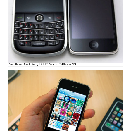
Điện thoại BlackBerry Bold ” đọ sức ” iPhone 3G