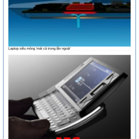
Laptop siêu mỏng ‘mát cả trong lẫn ngoài’