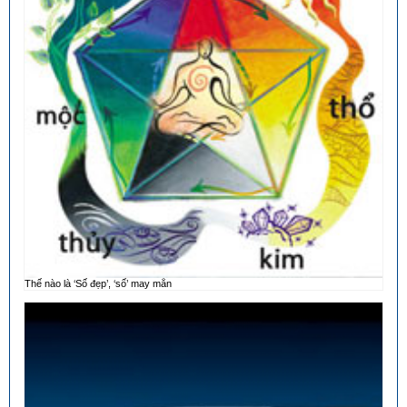
Thế nào là ‘Số đẹp’, ‘số’ may mắn