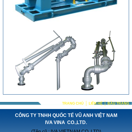
TRANG CHỦ
LIÊN HỆ
ĐẦU TRANG
CÔNG TY TNHH QUỐC TẾ VŨ ANH VIỆT NAM
IVA VINA CO.,LTD.
(Tên cũ : IVA VIETNAM CO.,LTD)