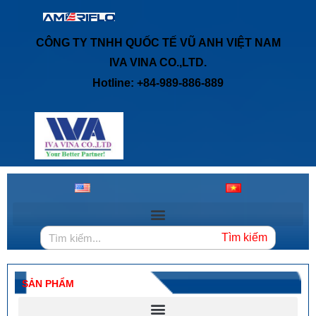
CÔNG TY TNHH QUỐC TẾ VŨ ANH VIỆT NAM
IVA VINA CO.,LTD.
Hotline: +84-989-886-889
Tìm kiếm
SẢN PHẨM