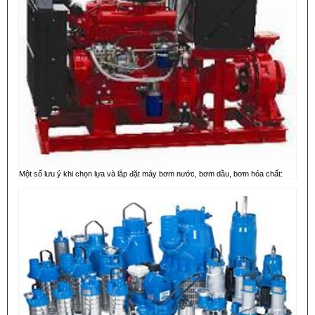
Một số lưu ý khi chọn lựa và lắp đặt máy bơm nước, bơm dầu, bơm hóa chất: