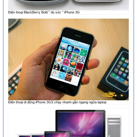
Điện thoại BlackBerry Bold ” đọ sức ” iPhone 3G
Điện thoại di động iPhone 3GS chạy nhanh gần ngang ngửa laptop