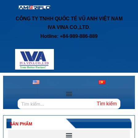
CÔNG TY TNHH QUỐC TẾ VŨ ANH VIỆT NAM
IVA VINA CO.,LTD.
Hotline: +84-989-886-889
Tìm kiếm
SẢN PHẨM