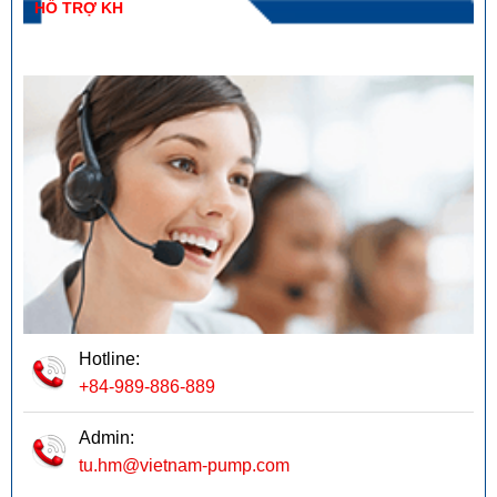
HỖ TRỢ KH
Hotline:
+84-989-886-889
Admin:
tu.hm@vietnam-pump.com