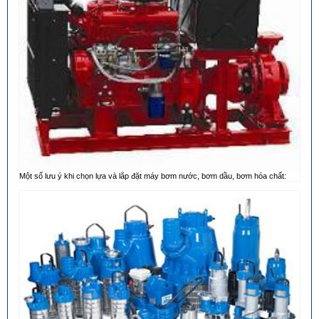
Một số lưu ý khi chọn lựa và lắp đặt máy bơm nước, bơm dầu, bơm hóa chất: