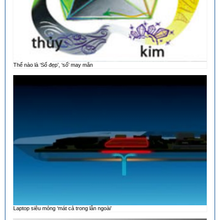
Thế nào là ‘Số đẹp’, ‘số’ may mắn
Laptop siêu mỏng ‘mát cả trong lẫn ngoài’