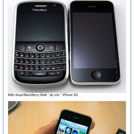
Điện thoại BlackBerry Bold ” đọ sức ” iPhone 3G