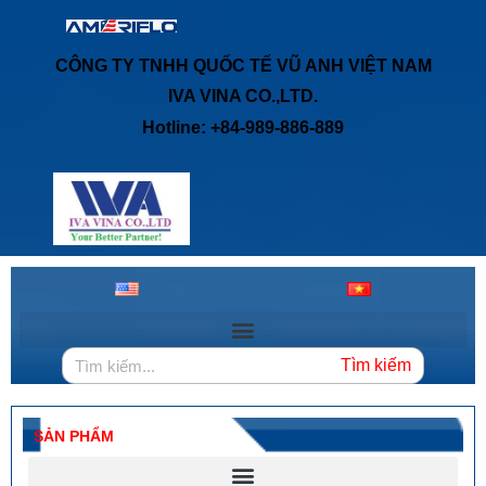
CÔNG TY TNHH QUỐC TẾ VŨ ANH VIỆT NAM
IVA VINA CO.,LTD.
Hotline: +84-989-886-889
Tìm kiếm
SẢN PHẨM