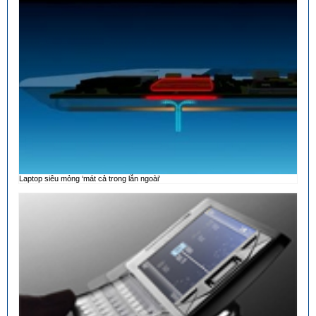
Laptop siêu mỏng ‘mát cả trong lẫn ngoài’