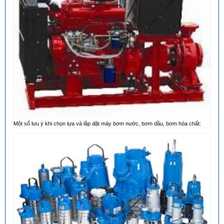
Một số lưu ý khi chọn lựa và lắp đặt máy bơm nước, bơm dầu, bơm hóa chất: