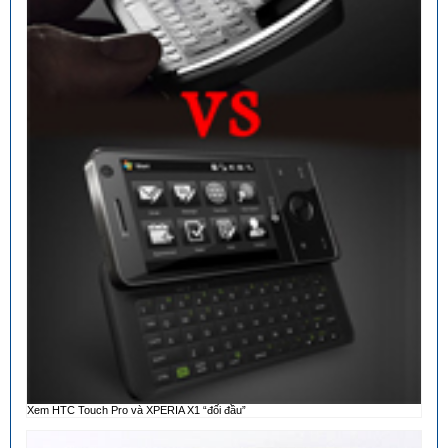
Xem HTC Touch Pro và XPERIA X1 “đối đầu”