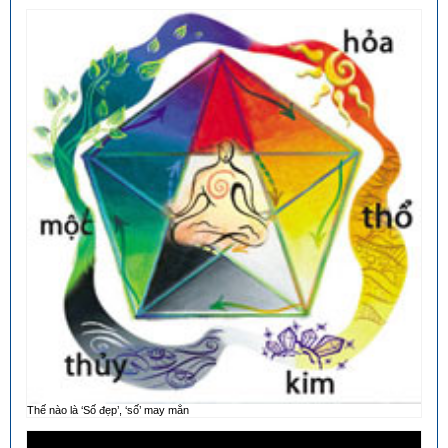
Thế nào là ‘Số đẹp’, ‘số’ may mắn