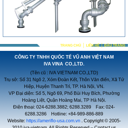
TRANG CHỦ
LIÊN HỆ
ĐẦU TRANG
CÔNG TY TNHH QUỐC TẾ VŨ ANH VIỆT NAM
IVA VINA CO.,LTD.
(Tên cũ : IVA VIETNAM CO.,LTD)
Trụ sở: Số 31 Ngõ 2, Xóm Đoàn Kết, Thôn Văn điển, Xã Tứ
Hiệp, Huyện Thanh Trì, TP. Hà Nội, VN.
VP Đại diện: Số 5, Ngõ 69, Phố Bùi Huy Bích, Phường
Hoàng Liệt, Quận Hoàng Mai, TP Hà Nội.
Điện thoại: 024-6288.3882; 6288.3289 Fax: 024-
6288.3286 Hotline: +84-989-886-889
Website:
https://ameriflo-usa.com.vn
. Copyright © 2005-
2010 iva-vietnam. All Rights Reserved –
Contact us