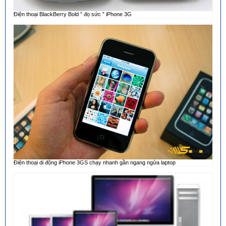
Điện thoại BlackBerry Bold ” đọ sức ” iPhone 3G
Điện thoại di động iPhone 3GS chạy nhanh gần ngang ngửa laptop