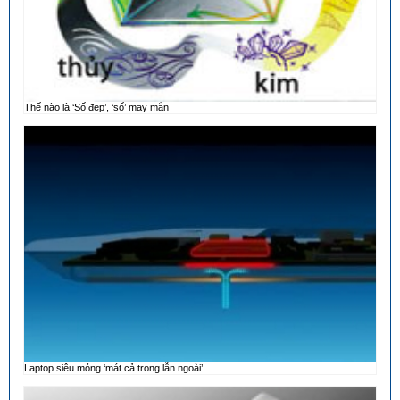
Thế nào là ‘Số đẹp’, ‘số’ may mắn
Laptop siêu mỏng ‘mát cả trong lẫn ngoài’