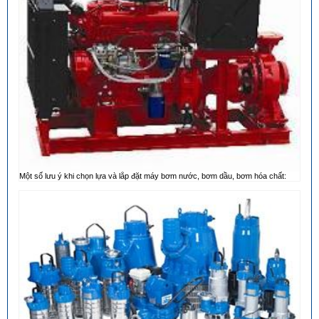
Một số lưu ý khi chọn lựa và lắp đặt máy bơm nước, bơm dầu, bơm hóa chất: