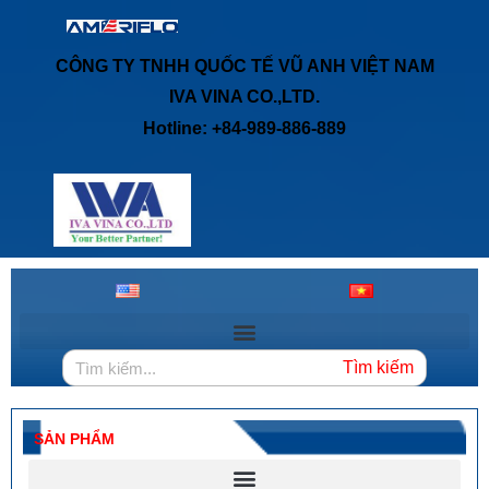
CÔNG TY TNHH QUỐC TẾ VŨ ANH VIỆT NAM
IVA VINA CO.,LTD.
Hotline: +84-989-886-889
Tìm kiếm
SẢN PHẨM