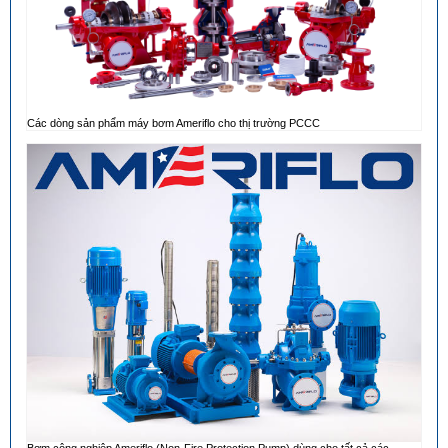
Các dòng sản phẩm máy bơm Ameriflo cho thị trường PCCC
Bơm công nghiệp Ameriflo (Non-Fire Protection Pump) dùng cho tất cả các