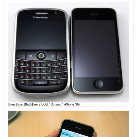
Điện thoại BlackBerry Bold ” đọ sức ” iPhone 3G