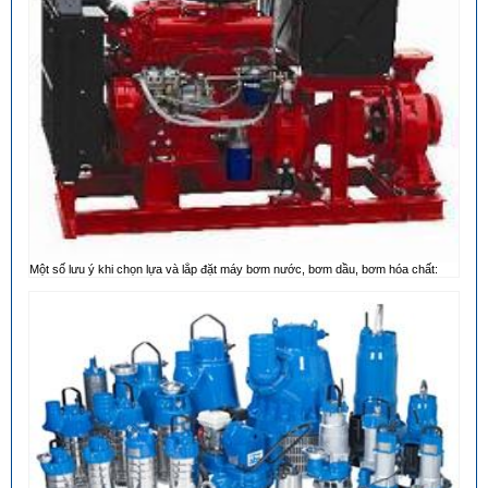
Một số lưu ý khi chọn lựa và lắp đặt máy bơm nước, bơm dầu, bơm hóa chất: