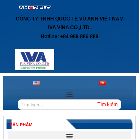
CÔNG TY TNHH QUỐC TẾ VŨ ANH VIỆT NAM
IVA VINA CO.,LTD.
Hotline: +84-989-886-889
Tìm kiếm
SẢN PHẨM