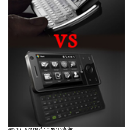
Xem HTC Touch Pro và XPERIA X1 “đối đầu”