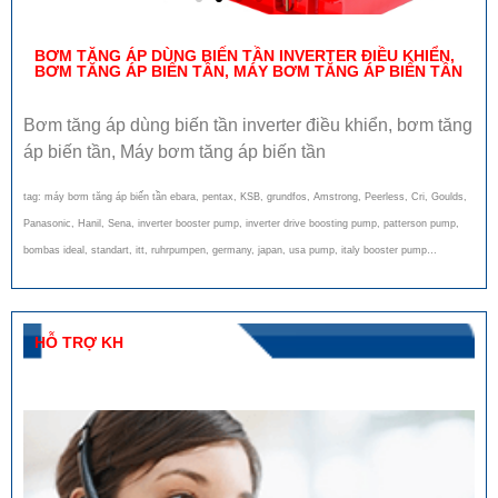
BƠM TĂNG ÁP DÙNG BIẾN TẦN INVERTER ĐIỀU KHIỂN,
BƠM TĂNG ÁP BIẾN TẦN, MÁY BƠM TĂNG ÁP BIẾN TẦN
Bơm tăng áp dùng biến tần inverter điều khiển, bơm tăng
áp biến tần, Máy bơm tăng áp biến tần
tag: máy bơm tăng áp biến tần ebara, pentax, KSB, grundfos, Amstrong, Peerless, Cri, Goulds,
Panasonic, Hanil, Sena, inverter booster pump, inverter drive boosting pump, patterson pump,
bombas ideal, standart, itt, ruhrpumpen, germany, japan, usa pump, italy booster pump…
HỖ TRỢ KH