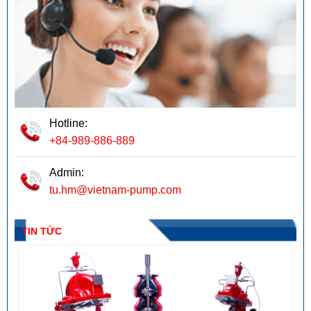
Hotline:
+84-989-886-889
Admin:
tu.hm@vietnam-pump.com
TIN TỨC