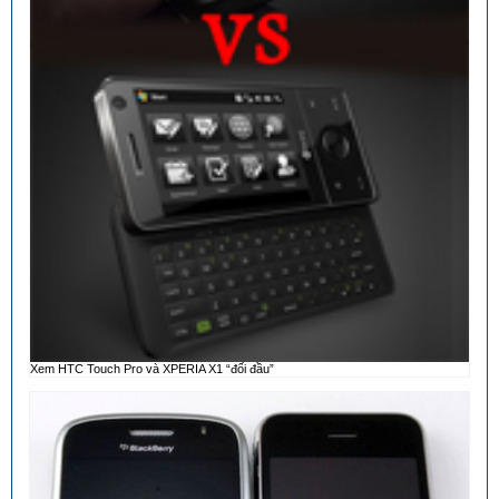
Xem HTC Touch Pro và XPERIA X1 “đối đầu”