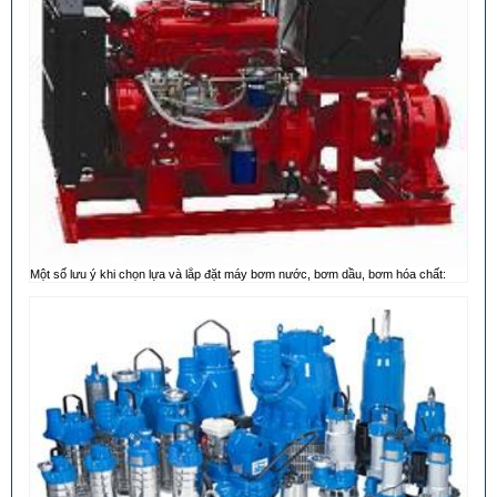
Một số lưu ý khi chọn lựa và lắp đặt máy bơm nước, bơm dầu, bơm hóa chất: