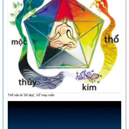
Thế nào là ‘Số đẹp’, ‘số’ may mắn