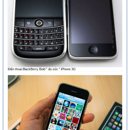
Điện thoại BlackBerry Bold ” đọ sức ” iPhone 3G