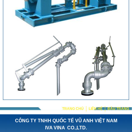
TRANG CHỦ
LIÊN HỆ
ĐẦU TRANG
CÔNG TY TNHH QUỐC TẾ VŨ ANH VIỆT NAM
IVA VINA CO.,LTD.