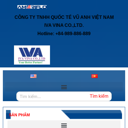
CÔNG TY TNHH QUỐC TẾ VŨ ANH VIỆT NAM
IVA VINA CO.,LTD.
Hotline: +84-989-886-889
Tìm kiếm
SẢN PHẨM