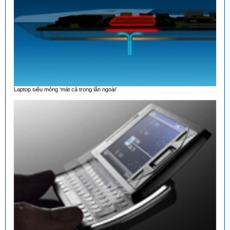
Laptop siêu mỏng ‘mát cả trong lẫn ngoài’