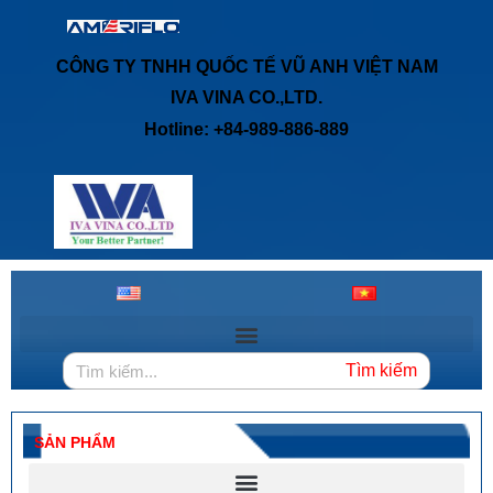
CÔNG TY TNHH QUỐC TẾ VŨ ANH VIỆT NAM
IVA VINA CO.,LTD.
Hotline: +84-989-886-889
Tìm kiếm
SẢN PHẨM