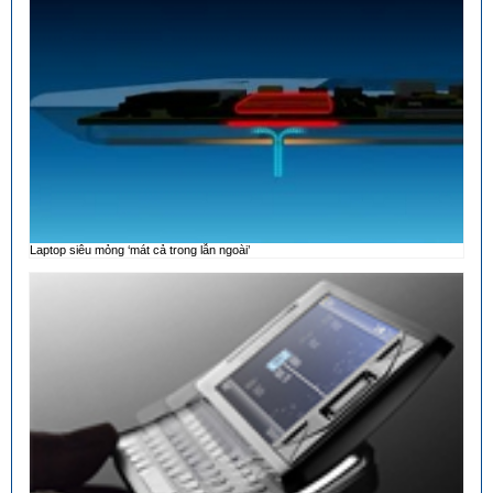
Laptop siêu mỏng ‘mát cả trong lẫn ngoài’