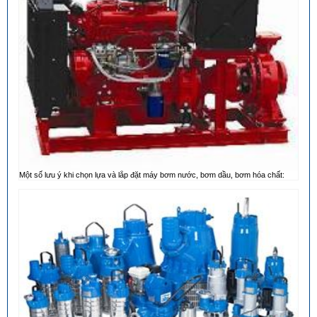
Một số lưu ý khi chọn lựa và lắp đặt máy bơm nước, bơm dầu, bơm hóa chất: