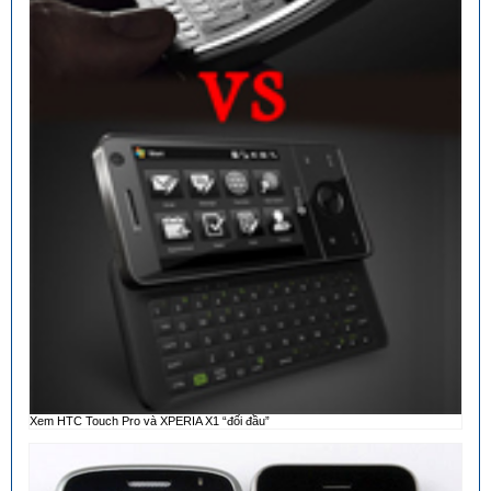
Xem HTC Touch Pro và XPERIA X1 “đối đầu”