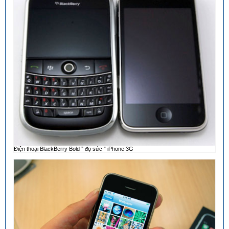
Điện thoại BlackBerry Bold ” đọ sức ” iPhone 3G