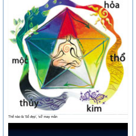
Thế nào là ‘Số đẹp’, ‘số’ may mắn