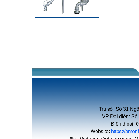
Trụ sở: Số 31 Ngõ
VP Đại diện: Số
Điện thoại:
Website:
https://amer
*Iva Vietnam, Vietnam pump, V