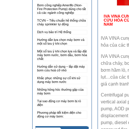
Bơm công nghiệp Ameriflo (Non-
Fire Protection Pump) dùng cho tất
cả các ngành công nghiệp
IVA VINA C
CỨU HỎA CỦ
TCVN – Tiêu chuẩn hệ thống chữa
NAM
cháy sprinkler tự động
Dịch vụ bảo trì Hệ thống
IVA VINA cun
Hướng dẫn lựa chọn máy bơm và
một số lưu ý khi chọn
hỏa của các t
Một số lưu ý khi chọn lựa và lắp đặt
máy bơm nước, bơm dầu, bơm hóa
IVA VINA cun
chất:
chữa cháy, b
Hướng dẫn sử dụng – lắp đặt máy
bơm hầm lò, 
bơm cứu hoả cỡ nhỏ
lụt…của các t
Khắc phục những sự cố khi sử
dụng máy bơm nước
giá cạnh tran
Những hỏng hóc thường gặp của
máy bơm
Centrifugal p
vertical axia
Tại sao động cơ máy bơm bị rò
điện
pump, AOD pu
Phương pháp tiết kiệm điện cho
displacement
động cơ máy bơm:
pump, diesel 