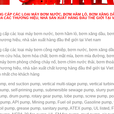
UNG CẤP CÁC LOẠI MÁY BƠM NƯỚC, BƠM HẦM LÒ, BƠM XĂNG D
A CÁC THƯƠNG HIỆU, NHÀ SẢN XUẤT HÀNG ĐẦU THẾ GIỚI TẠI V
g cấp các loại máy bơm nước, bơm hầm lò, bơm xăng dầu, bơ
hương hiệu, nhà sản xuất hàng đầu thế giới tại Viet nam
g cấp các loại máy bơm công nghiệp, bơm nước, bơm xăng dầ
ơm cứu hỏa, bơm hóa chất, bơm mật mía, bơm mía đường, bơm 
máy bơm phòng chống cháy nổ, bơm chìm nước thải, bơm thoá
hương hiệu, nhà sản xuất chất lượng hàng đầu thế giới tại Vie
h nhất cho khách hàng
ump, end suction pump, vertical multi-stage pump, vertical turbi
l pump, self-priming pump, submersible sewage pump, slurry pu
mp, drum pump, rotary gear pump, lobe pump, screw pump, pos
 pump, API pump, Mining pump, Fuel oil pump, Gasoline pump,
oil pump, grease pump, sanitary pump, ATEX pump, UL listed, 