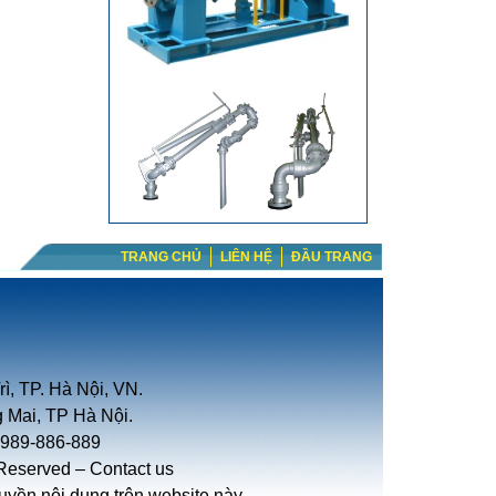
TRANG CHỦ
LIÊN HỆ
ĐẦU TRANG
ì, TP. Hà Nội, VN.
 Mai, TP Hà Nội.
-989-886-889
 Reserved –
Contact us
yền nội dung trên website này.