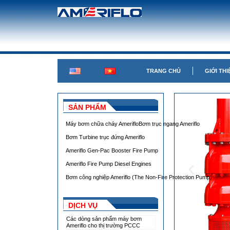
TRANG CHỦ
GIỚI THI
SẢN PHẨM
Máy bơm chữa cháy Ameriflo
Bơm trục ngang Ameriflo
Bơm Turbine trục đứng Ameriflo
Ameriflo Gen-Pac Booster Fire Pump
Ameriflo Fire Pump Diesel Engines
Bơm công nghiệp Ameriflo (The Non-Fire Protection Pump)
DỊCH VỤ
Các dòng sản phẩm máy bơm
Ameriflo cho thị trường PCCC