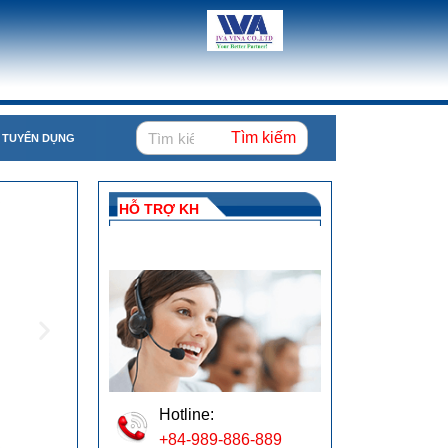
Tìm kiếm
TUYỂN DỤNG
HỖ TRỢ KH
Hotline:
+84-989-886-889