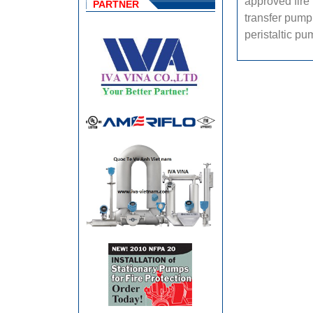
approved fir
PARTNER
transfer pump
peristaltic p