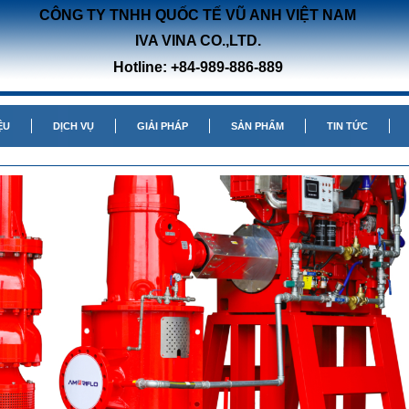
CÔNG TY TNHH QUỐC TẾ VŨ ANH VIỆT NAM
IVA VINA CO.,LTD.
Hotline: +84-989-886-889
ỆU
DỊCH VỤ
GIẢI PHÁP
SẢN PHẨM
TIN TỨC