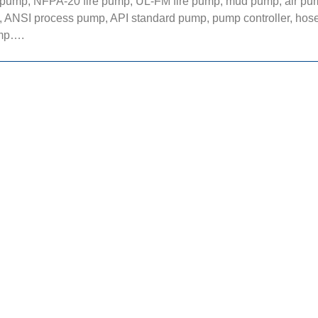
e pump, NFPA-20 fire pump, UL-FM fire pump, mud pump, air p
, ANSI process pump, API standard pump, pump controller, hos
ump….