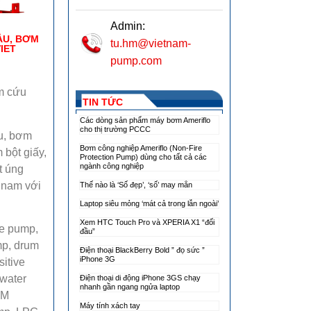
Admin:
ẦU, BƠM
tu.hm@vietnam-
IET
pump.com
m cứu
TIN TỨC
Các dòng sản phẩm máy bơm Ameriflo
cho thị trường PCCC
u, bơm
Bơm công nghiệp Ameriflo (Non-Fire
bột giấy,
Protection Pump) dùng cho tất cả các
ngành công nghiệp
t úng
t nam với
Thế nào là ‘Số đẹp’, ‘số’ may mắn
Laptop siêu mỏng ‘mát cả trong lẫn ngoài’
Xem HTC Touch Pro và XPERIA X1 “đối
ne pump,
đầu”
mp, drum
Điện thoại BlackBerry Bold ” đọ sức ”
iPhone 3G
itive
 water
Điện thoại di động iPhone 3GS chạy
nhanh gần ngang ngửa laptop
FM
Máy tính xách tay