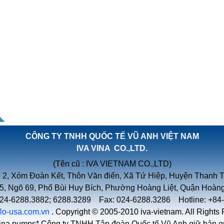
CÔNG TY TNHH QUỐC TẾ VŨ ANH VIỆT NAM
IVA VINA CO.,LTD.
(Tên cũ : IVA VIETNAM CO.,LTD)
 2, Xóm Đoàn Kết, Thôn Văn điển, Xã Tứ Hiệp, Huyện Thanh Tr
 5, Ngõ 69, Phố Bùi Huy Bích, Phường Hoàng Liệt, Quận Hoàng
 024-6288.3882; 6288.3289 Fax: 024-6288.3286 Hotline: +84
iflo-usa.com.vn
. Copyright © 2005-2010 iva-vietnam. All Rights
ina pumps* Công ty TNHH Tập đoàn Quốc tế Vũ Anh giữ bản qu