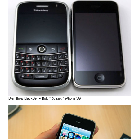
Điện thoại BlackBerry Bold ” đọ sức ” iPhone 3G