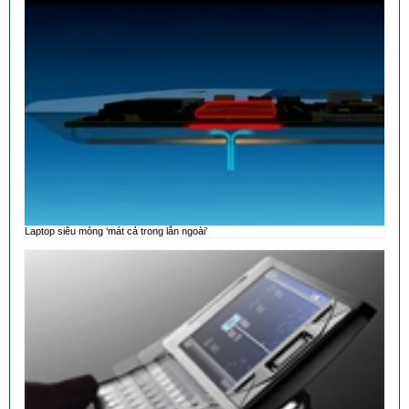
Laptop siêu mỏng ‘mát cả trong lẫn ngoài’