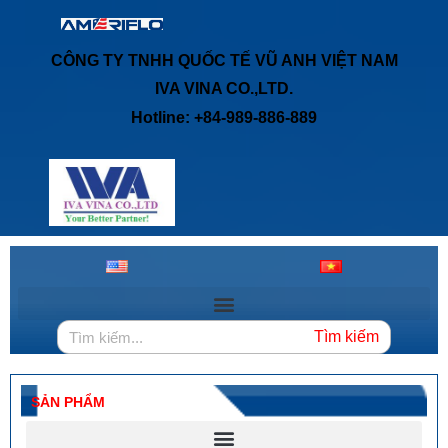
CÔNG TY TNHH QUỐC TẾ VŨ ANH VIỆT NAM
IVA VINA CO.,LTD.
Hotline: +84-989-886-889
Tìm kiếm
SẢN PHẨM