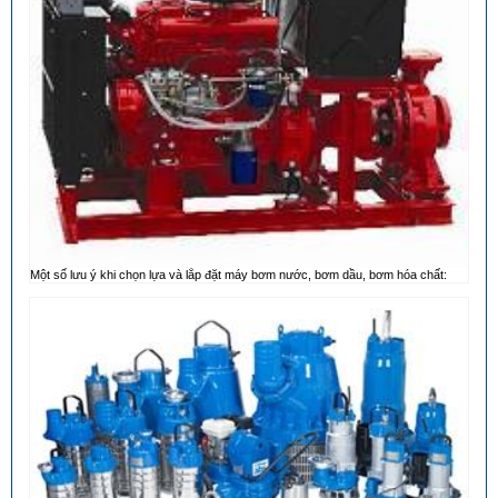
Một số lưu ý khi chọn lựa và lắp đặt máy bơm nước, bơm dầu, bơm hóa chất: