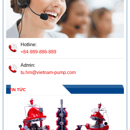
Hotline:
+84-989-886-889
Admin:
tu.hm@vietnam-pump.com
TIN TỨC