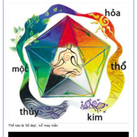
Thế nào là ‘Số đẹp’, ‘số’ may mắn