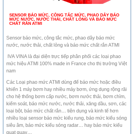
SENSOR BÁO MỨC, CÔNG TẮC MỨC, PHAO DÂY BÁO
MỨC NƯỚC, NƯỚC THẢI, CHẤT LỎNG VÀ BÁO MỨC
CHẤT RẮN ATMI
Sensor báo mức, công tắc mức, phao dây báo mức
nước, nước thải, chất lỏng và báo mức chất rắn ATMI
IVA VINA là đại diện trực tiếp phân phối các loại phao
mức hiệu ATMI 100% made in France cho thị trường Việt
nam
Các Loại phao mức ATMI dùng để báo mức hoặc điều
khiển 1 máy bơm hay nhiều máy bơm, ứng dụng rộng rãi
cho hệ thống bơm cấp nước, bơm nước thải, bơm chìm,
kiểm soát, báo mức nước, nước thải, xăng dầu, sơn, các
loại bột, báo mức chất rắn… tiện dụng và kinh tế hơn
nhiều loại sensor báo mức kiểu rung, báo mức kiểu sóng
siêu âm, báo mức kiểu sóng radar… hay báo mức kiểu
quạt quay…