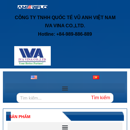
CÔNG TY TNHH QUỐC TẾ VŨ ANH VIỆT NAM
IVA VINA CO.,LTD.
Hotline: +84-989-886-889
Tìm kiếm
SẢN PHẨM