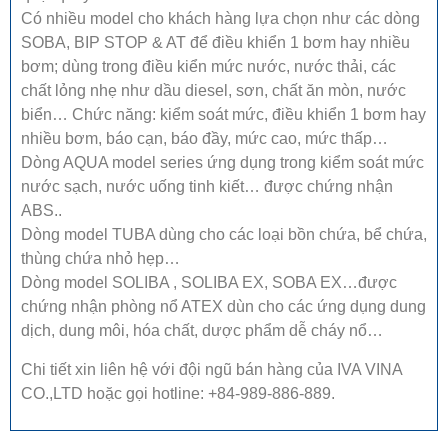
Có nhiều model cho khách hàng lựa chọn như các dòng
SOBA, BIP STOP & AT để điều khiển 1 bơm hay nhiều
bơm; dùng trong điều kiển mức nước, nước thải, các
chất lỏng nhẹ như dầu diesel, sơn, chất ăn mòn, nước
biển… Chức năng: kiểm soát mức, điều khiển 1 bơm hay
nhiều bơm, báo cạn, báo đầy, mức cao, mức thấp…
Dòng AQUA model series ứng dụng trong kiểm soát mức
nước sạch, nước uống tinh kiết… được chứng nhận
ABS..
Dòng model TUBA dùng cho các loại bồn chứa, bể chứa,
thùng chứa nhỏ hẹp…
Dòng model SOLIBA , SOLIBA EX, SOBA EX…được
chứng nhận phòng nổ ATEX dùn cho các ứng dụng dung
dịch, dung môi, hóa chất, dược phẩm dễ cháy nổ…
Chi tiết xin liên hệ với đội ngũ bán hàng của IVA VINA
CO.,LTD hoặc gọi hotline: +84-989-886-889.