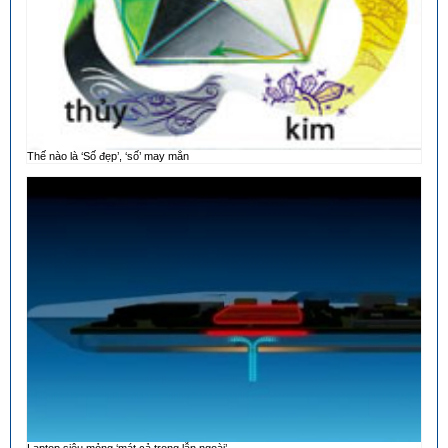
Thế nào là ‘Số đẹp’, ‘số’ may mắn