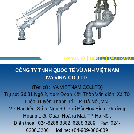
TRANG CHỦ
LIÊN HỆ
ĐẦU TRANG
CÔNG TY TNHH QUỐC TẾ VŨ ANH VIỆT NAM
IVA VINA CO.,LTD.
(Tên cũ : IVA VIETNAM CO.,LTD)
Trụ sở: Số 31 Ngõ 2, Xóm Đoàn Kết, Thôn Văn điển, Xã Tứ
Hiệp, Huyện Thanh Trì, TP. Hà Nội, VN.
VP Đại diện: Số 5, Ngõ 69, Phố Bùi Huy Bích, Phường
Hoàng Liệt, Quận Hoàng Mai, TP Hà Nội.
Điện thoại: 024-6288.3882; 6288.3289 Fax: 024-
6288.3286 Hotline: +84-989-886-889