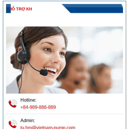
HỖ TRỢ KH
Hotline:
+84-989-886-889
Admin:
tu.hm@vietnam-pump.com