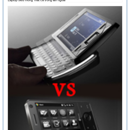
Laptop siêu mỏng ‘mát cả trong lẫn ngoài’