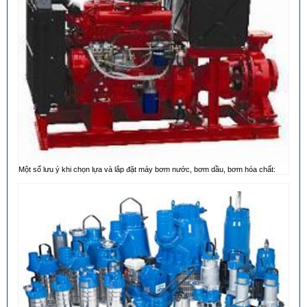
Một số lưu ý khi chọn lựa và lắp đặt máy bơm nước, bơm dầu, bơm hóa chất: