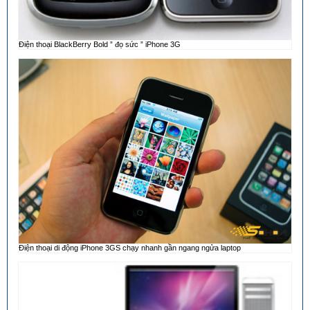
Điện thoại BlackBerry Bold ” đọ sức ” iPhone 3G
Điện thoại di động iPhone 3GS chạy nhanh gần ngang ngửa laptop