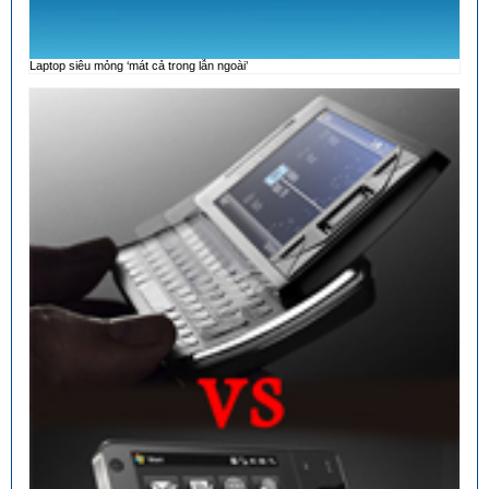
Laptop siêu mỏng ‘mát cả trong lẫn ngoài’