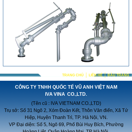
TRANG CHỦ
LIÊN HỆ
ĐẦU TRANG
CÔNG TY TNHH QUỐC TẾ VŨ ANH VIỆT NAM
IVA VINA CO.,LTD.
(Tên cũ : IVA VIETNAM CO.,LTD)
Trụ sở: Số 31 Ngõ 2, Xóm Đoàn Kết, Thôn Văn điển, Xã Tứ
Hiệp, Huyện Thanh Trì, TP. Hà Nội, VN.
VP Đại diện: Số 5, Ngõ 69, Phố Bùi Huy Bích, Phường
Hoàng Liệt, Quận Hoàng Mai, TP Hà Nội.