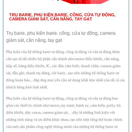
TRỤ BARIE, PHỤ KIỆN BARIE, CỔNG, CỬA TỰ ĐỘNG,
CAMERA GIÁM SÁT, CẦN NÂNG, TAY GẠT
Trụ barie, phụ kiện barie, cổng, cửa tự động, camera
giám sát, cần nâng, tay gạt
Phụ kiện của hệ thống barie tự động, cổng tự động và cửa tự động được
cấu tạo từ rất nhiều bộ phận cấu thành như motor điều khiển, cần nâng,
hộp số, bảng điều khiển, IC, các đầu cảm biến, thanh chắn, camera giám
sát, đầu ghi, thanh trụ đứng, cột barie,..tạo nên những hệ thống barie tự
động hoàn hảo,.. đáp ứng mọi yêu cầu sử dụng khắt khe nhất của tất cả các
khách hàng khó tính nhất.
Phụ kiện của hệ thống barie tự động, cổng tự động và cửa tự động bao
gồm các thiết bị chính như motor, ray trượt, bánh xe, cảm biến, pully, bộ
điền khiển, dây curoa, camera giám sát,…đây là những linh kiện với
những tính năng và ưu điểm khác nhau, tạo nên một tổng thể hoàn chỉnh
của một sản phẩm công nghệ thông minh của những hệ thống barie tự