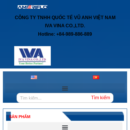
CÔNG TY TNHH QUỐC TẾ VŨ ANH VIỆT NAM
IVA VINA CO.,LTD.
Hotline: +84-989-886-889
Tìm kiếm
SẢN PHẨM