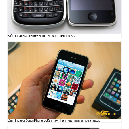
Điện thoại BlackBerry Bold ” đọ sức ” iPhone 3G
Điện thoại di động iPhone 3GS chạy nhanh gần ngang ngửa laptop