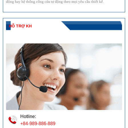
động hay hệ thống cổng cửa tự động theo mọi yêu cầu thiết kế.
HỖ TRỢ KH
Hotline:
+84-989-886-889