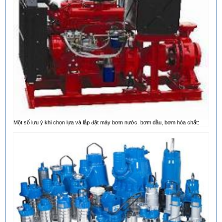
Một số lưu ý khi chọn lựa và lắp đặt máy bơm nước, bơm dầu, bơm hóa chất: