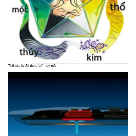
Thế nào là ‘Số đẹp’, ‘số’ may mắn