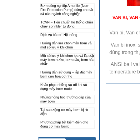
Bơm công nghiệp Ameriflo (Non-
Fire Protection Pump) dùng cho tất
cả các ngành công nghiệp
VAN BI, VAN
TCVN – Tiêu chuẩn hệ thống chữa
cháy sprinkler tự động
Van bi, Van ch
Dịch vụ bảo trì Hệ thống
Hướng dẫn lựa chọn máy bơm và
Van bi inox, 
một số lưu ý khi chọn
dùng trong th
Một số lưu ý khi chọn lựa và lắp đặt
máy bơm nước, bơm dầu, bơm hóa
ANSI ball valv
chất:
temperature bal
Hướng dẫn sử dụng – lắp đặt máy
bơm cứu hoả cỡ nhỏ
Khắc phục những sự cố khi sử
dụng máy bơm nước
Những hỏng hóc thường gặp của
máy bơm
Tại sao động cơ máy bơm bị rò
điện
Phương pháp tiết kiệm điện cho
động cơ máy bơm: