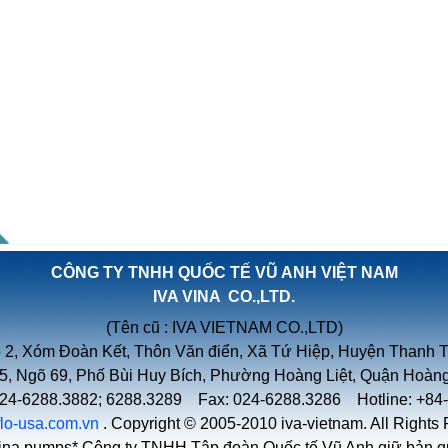
CÔNG TY TNHH QUỐC TẾ VŨ ANH VIỆT NAM
IVA VINA CO.,LTD.
(Tên cũ : IVA VIETNAM CO.,LTD)
 2, Xóm Đoàn Kết, Thôn Văn điển, Xã Tứ Hiệp, Huyện Thanh Tr
 5, Ngõ 69, Phố Bùi Huy Bích, Phường Hoàng Liệt, Quận Hoàng
 024-6288.3882; 6288.3289 Fax: 024-6288.3286 Hotline: +84
iflo-usa.com.vn
. Copyright © 2005-2010 iva-vietnam. All Rights
ina pumps* Công ty TNHH Tập đoàn Quốc tế Vũ Anh giữ bản qu