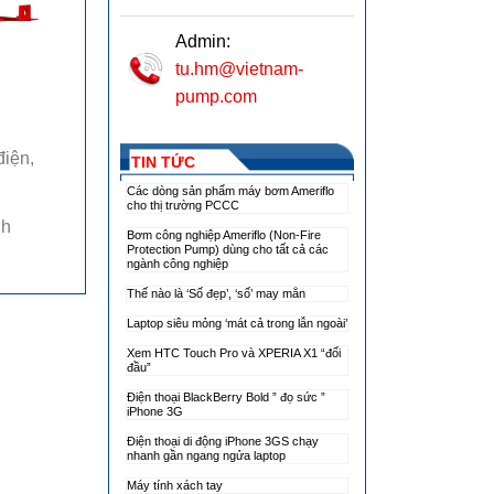
Admin:
tu.hm@vietnam-
pump.com
điện,
TIN TỨC
Các dòng sản phẩm máy bơm Ameriflo
cho thị trường PCCC
gh
Bơm công nghiệp Ameriflo (Non-Fire
Protection Pump) dùng cho tất cả các
ngành công nghiệp
Thế nào là ‘Số đẹp’, ‘số’ may mắn
Laptop siêu mỏng ‘mát cả trong lẫn ngoài’
Xem HTC Touch Pro và XPERIA X1 “đối
đầu”
Điện thoại BlackBerry Bold ” đọ sức ”
iPhone 3G
Điện thoại di động iPhone 3GS chạy
nhanh gần ngang ngửa laptop
Máy tính xách tay