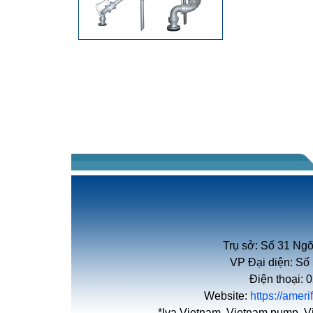
Trụ sở: Số 31 Ngõ
VP Đại diện: Số
Điện thoại:
Website:
https://amer
*Iva Vietnam, Vietnam pump, V