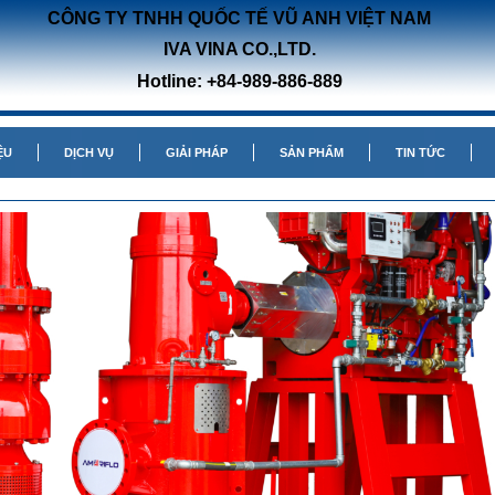
CÔNG TY TNHH QUỐC TẾ VŨ ANH VIỆT NAM
IVA VINA CO.,LTD.
Hotline: +84-989-886-889
ỆU
DỊCH VỤ
GIẢI PHÁP
SẢN PHẨM
TIN TỨC