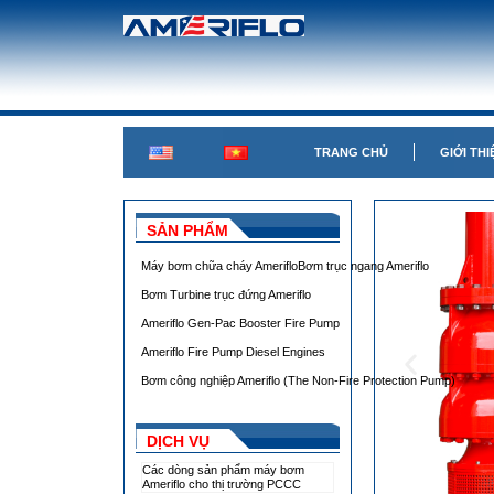
TRANG CHỦ
GIỚI THI
SẢN PHẨM
Máy bơm chữa cháy Ameriflo
Bơm trục ngang Ameriflo
Bơm Turbine trục đứng Ameriflo
Ameriflo Gen-Pac Booster Fire Pump
Ameriflo Fire Pump Diesel Engines
Bơm công nghiệp Ameriflo (The Non-Fire Protection Pump)
DỊCH VỤ
Các dòng sản phẩm máy bơm
Ameriflo cho thị trường PCCC