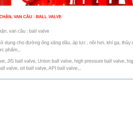
 CHẶN, VAN CẦU : BALL VALVE
ặn, van cầu : ball valve
sử dụng cho đường ống xăng dầu, áp lực , nồi hơi, khí ga, thủy 
ực phẩm,..
e, JIS ball valve, Union ball valve, high pressure ball valve, hi
l valve, oil ball valve, API ball valve,..