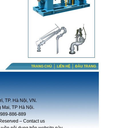
TRANG CHỦ
LIÊN HỆ
ĐẦU TRANG
ì, TP. Hà Nội, VN.
 Mai, TP Hà Nội.
-989-886-889
 Reserved –
Contact us
yền nội dung trên website này.