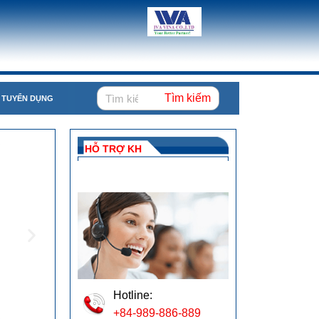
Tìm kiếm
TUYỂN DỤNG
HỖ TRỢ KH
Hotline:
+84-989-886-889